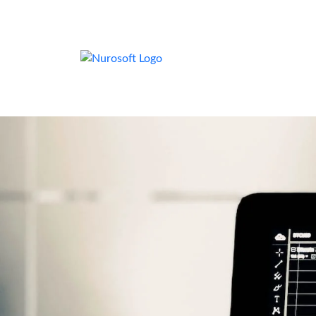
Skip
to
content
Terbaru Kami