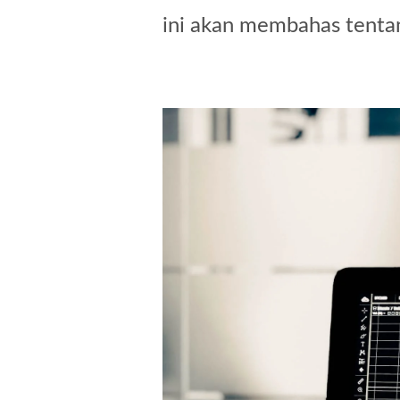
ini akan membahas tentang 