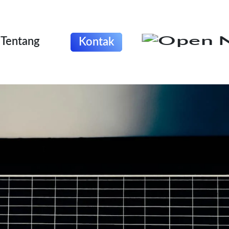
Tentang
Kontak
Beranda
Tentang
Odoo
Outsourcing IT
Portfolio
Blog
Karir