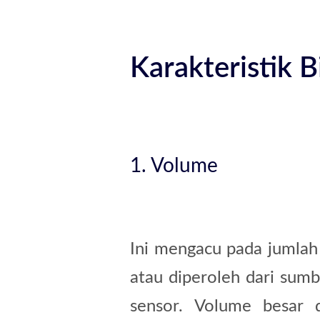
Karakteristik B
1. Volume
Ini mengacu pada jumlah 
atau diperoleh dari sumbe
sensor. Volume besar 