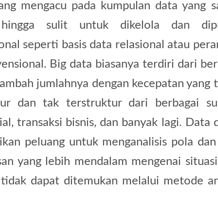
 yang mengacu pada kumpulan data yang s
hingga sulit untuk dikelola dan dip
nal seperti basis data relasional atau per
nsional. Big data biasanya terdiri dari be
rtambah jumlahnya dengan kecepatan yang ti
tur dan tak terstruktur dari berbagai s
ial, transaksi bisnis, dan banyak lagi. Data
ikan peluang untuk menganalisis pola dan 
n yang lebih mendalam mengenai situasi
tidak dapat ditemukan melalui metode ana