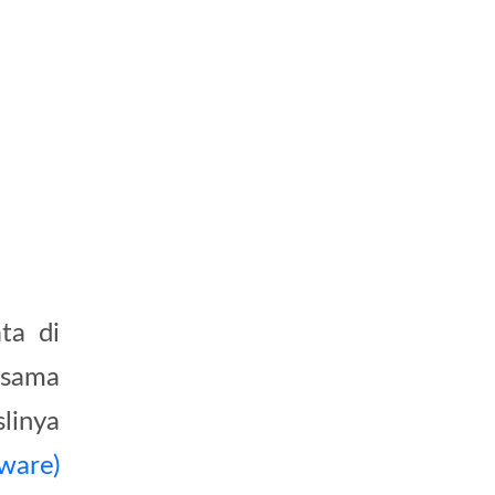
ta di
 sama
linya
ware)