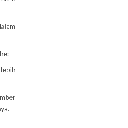
dalam
he:
 lebih
umber
nya
.