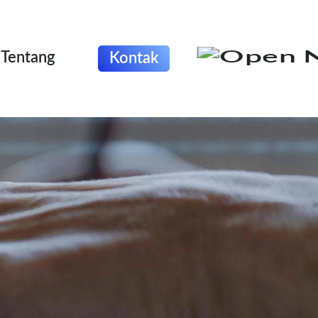
Tentang
Kontak
Beranda
Tentang
Odoo
Outsourcing IT
Portfolio
Blog
Karir