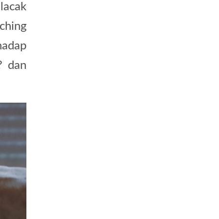
lacak
ching
hadap
? dan