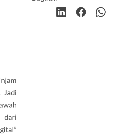
injam
 Jadi
bawah
 dari
ital”