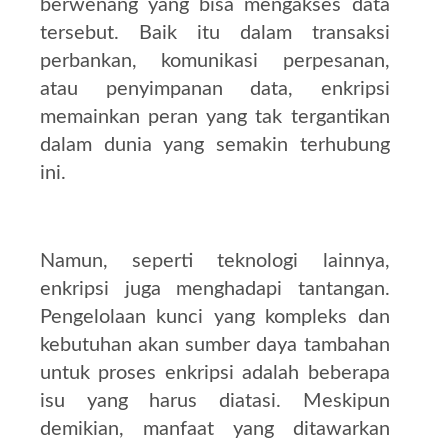
berwenang yang bisa mengakses data
tersebut. Baik itu dalam transaksi
perbankan, komunikasi perpesanan,
atau penyimpanan data, enkripsi
memainkan peran yang tak tergantikan
dalam dunia yang semakin terhubung
ini.
Namun, seperti teknologi lainnya,
enkripsi juga menghadapi tantangan.
Pengelolaan kunci yang kompleks dan
kebutuhan akan sumber daya tambahan
untuk proses enkripsi adalah beberapa
isu yang harus diatasi. Meskipun
demikian, manfaat yang ditawarkan