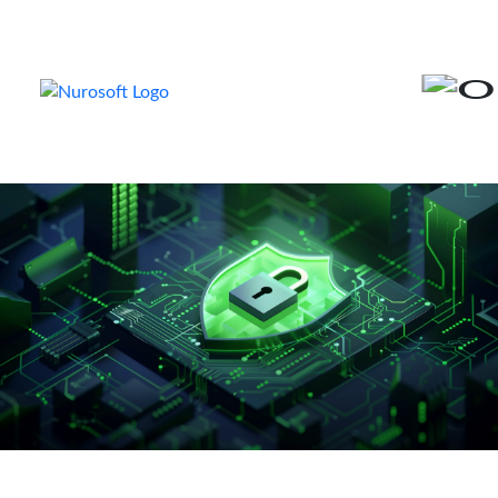
Skip
to
content
Beranda
Tentang
Odoo
Outsourcing IT
Portfolio
Blog
Karir