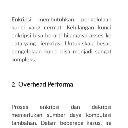
Enkripsi membutuhkan pengelolaan
kunci yang cermat. Kehilangan kunci
enkripsi bisa berarti hilangnya akses ke
data yang dienkripsi. Untuk skala besar,
pengelolaan kunci bisa menjadi sangat
kompleks.
2.
Overhead Performa
Proses enkripsi dan dekripsi
memerlukan sumber daya komputasi
tambahan. Dalam beberapa kasus, ini