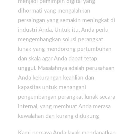
menjadi pemimpin digital yang
dihormati yang mengalahkan
persaingan yang semakin meningkat di
industri Anda. Untuk itu, Anda perlu
mengembangkan solusi perangkat
lunak yang mendorong pertumbuhan
dan skala agar Anda dapat tetap
unggul. Masalahnya adalah perusahaan
Anda kekurangan keahlian dan
kapasitas untuk menangani
pengembangan perangkat lunak secara
internal, yang membuat Anda merasa
kewalahan dan kurang didukung
Kami percaya Anda layak mendapatkan