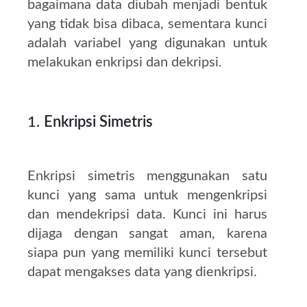
bagaimana data diubah menjadi bentuk
yang tidak bisa dibaca, sementara kunci
adalah variabel yang digunakan untuk
melakukan enkripsi dan dekripsi.
1.
Enkripsi Simetris
Enkripsi simetris menggunakan satu
kunci yang sama untuk mengenkripsi
dan mendekripsi data. Kunci ini harus
dijaga dengan sangat aman, karena
siapa pun yang memiliki kunci tersebut
dapat mengakses data yang dienkripsi.