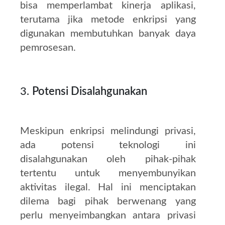
bisa memperlambat kinerja aplikasi,
terutama jika metode enkripsi yang
digunakan membutuhkan banyak daya
pemrosesan.
3.
Potensi Disalahgunakan
Meskipun enkripsi melindungi privasi,
ada potensi teknologi ini
disalahgunakan oleh pihak-pihak
tertentu untuk menyembunyikan
aktivitas ilegal. Hal ini menciptakan
dilema bagi pihak berwenang yang
perlu menyeimbangkan antara privasi