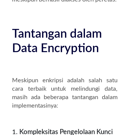
Tantangan dalam
Data Encryption
Meskipun enkripsi adalah salah satu
cara terbaik untuk melindungi data,
masih ada beberapa tantangan dalam
implementasinya:
1.
Kompleksitas Pengelolaan Kunci