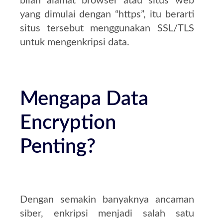
bilah alamat browser atau situs web
yang dimulai dengan “https”, itu berarti
situs tersebut menggunakan SSL/TLS
untuk mengenkripsi data.
Mengapa Data
Encryption
Penting?
Dengan semakin banyaknya ancaman
siber, enkripsi menjadi salah satu