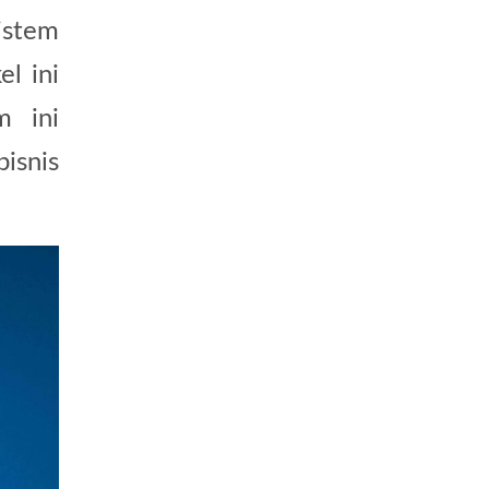
istem
el ini
m ini
isnis