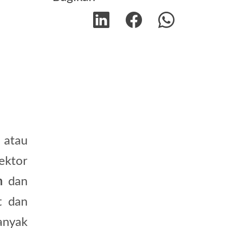
atau
ektor
n
dan
t dan
anyak