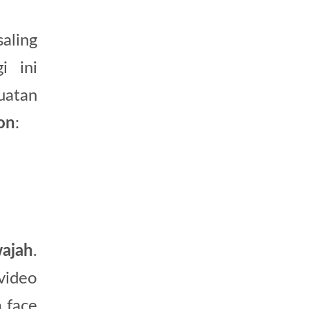
aling
i ini
uatan
ion
:
ajah
.
video
 face