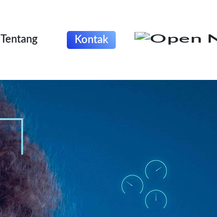
Tentang
Kontak
Beranda
Tentang
Odoo
Outsourcing IT
Portfolio
Blog
Karir