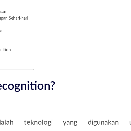
usan
upan Sehari-hari
as
i
nition
ecognition?
lah teknologi yang digunakan u