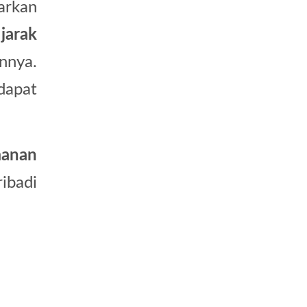
arkan
i
jarak
nnya.
dapat
anan
ibadi