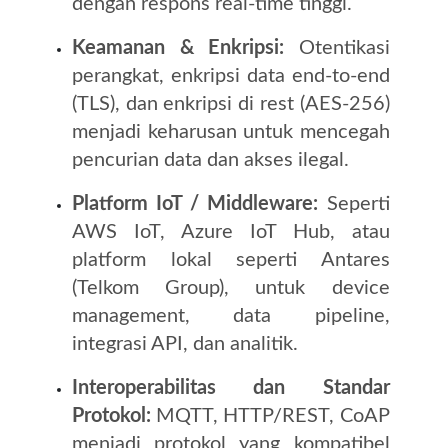
dengan respons real-time tinggi.
Keamanan & Enkripsi:
Otentikasi
perangkat, enkripsi data end‑to‑end
(TLS), dan enkripsi di rest (AES‑256)
menjadi keharusan untuk mencegah
pencurian data dan akses ilegal.
Platform IoT / Middleware:
Seperti
AWS IoT, Azure IoT Hub, atau
platform lokal seperti Antares
(Telkom Group), untuk device
management, data pipeline,
integrasi API, dan analitik.
Interoperabilitas dan Standar
Protokol:
MQTT, HTTP/REST, CoAP
menjadi protokol yang kompatibel