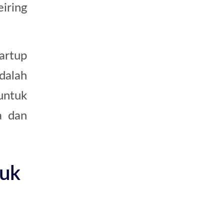
iring
artup
dalah
untuk
 dan
tuk