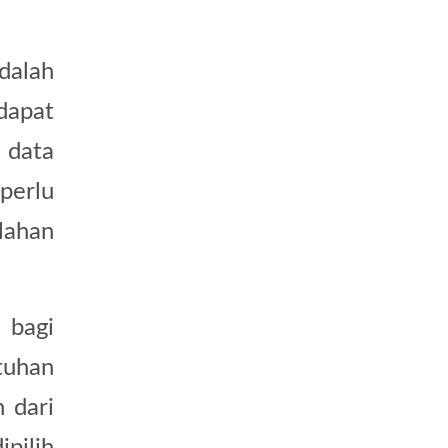
dalah
apat
 data
perlu
lahan
 bagi
tuhan
 dari
pilih