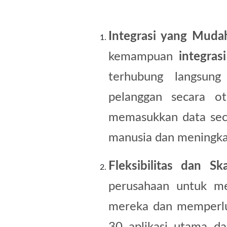
Integrasi yang Muda
kemampuan
integras
terhubung langsun
pelanggan secara o
memasukkan data seca
manusia dan meningkat
Fleksibilitas dan Ska
perusahaan untuk me
mereka dan memperlua
30 aplikasi utama da