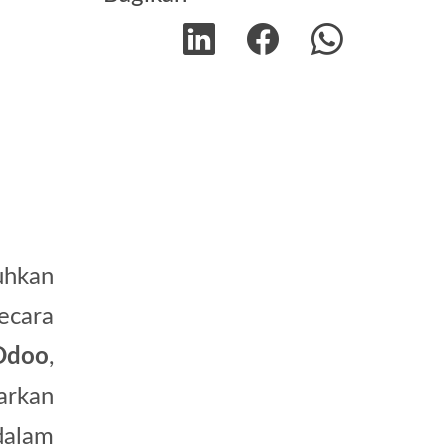
uhkan
ecara
Odoo
,
arkan
alam