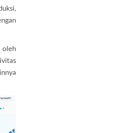
uksi,
engan
n oleh
vitas
innya