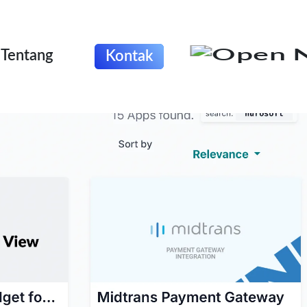
Tentang
Kontak
Beranda
Tentang
Odoo
Outsourcing IT
Portfolio
Blog
Karir