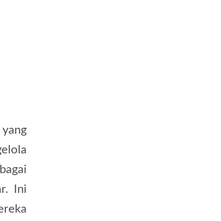
yang
elola
bagai
. Ini
ereka