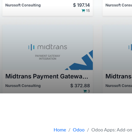
Home
Odoo
Odoo Apps: Add-on 