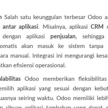
h
Salah satu keunggulan terbesar Odoo a
i antar aplikasi
. Misalnya, aplikasi
CRM
d
g dengan aplikasi
penjualan
, sehingga
tomatis akan masuk ke sistem tanpa 
ra manual. Integrasi ini mengurangi kesa
kan efisiensi operasional.
labilitas
Odoo memberikan fleksibilitas
milih aplikasi yang sesuai dengan kebu
snya seiring waktu. Odoo memiliki lebih
n ribuan aplikasi tambahan yang dapat di