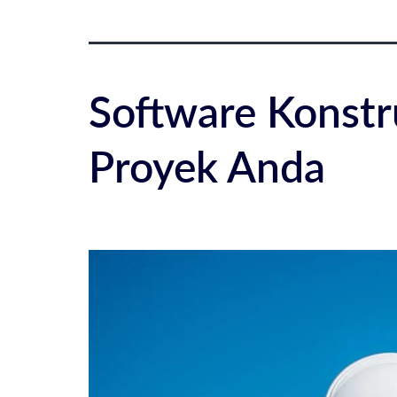
Software Konstr
Proyek Anda