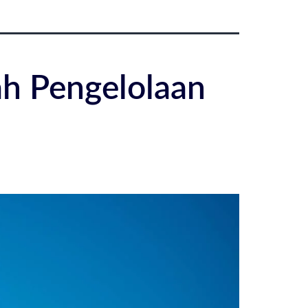
Kontak
ah Pengelolaan