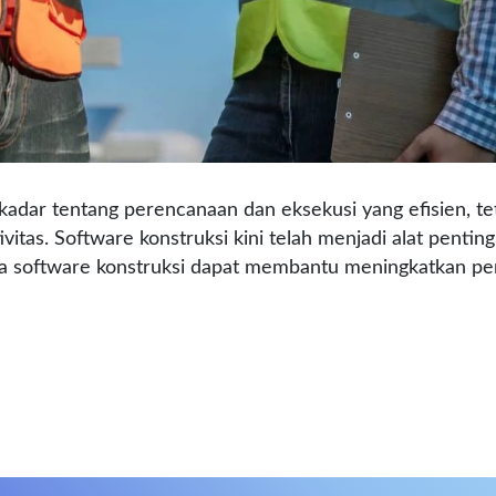
kadar tentang perencanaan dan eksekusi yang efisien, t
ivitas. Software konstruksi kini telah menjadi alat pent
na software konstruksi dapat membantu meningkatkan 