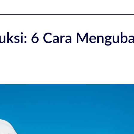
uksi: 6 Cara Mengub