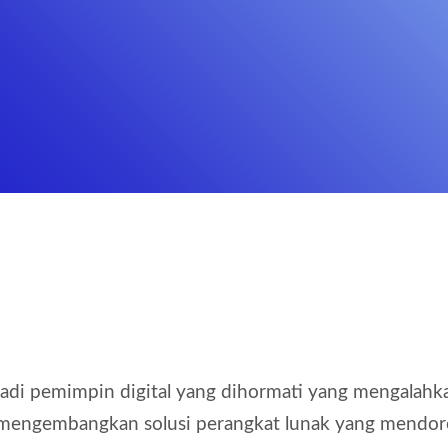
jadi pemimpin digital yang dihormati yang mengalah
lu mengembangkan solusi perangkat lunak yang mendo