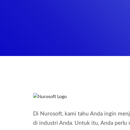
Di Nurosoft, kami tahu Anda ingin men
di industri Anda. Untuk itu, Anda per