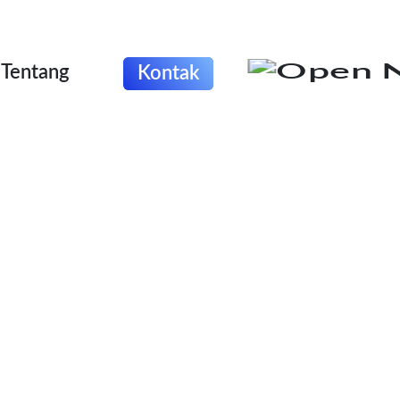
Tentang
Kontak
Beranda
Tentang
Odoo
Outsourcing IT
Portfolio
Blog
Karir