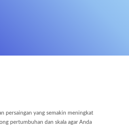
kan persaingan yang semakin meningkat
rong pertumbuhan dan skala agar Anda