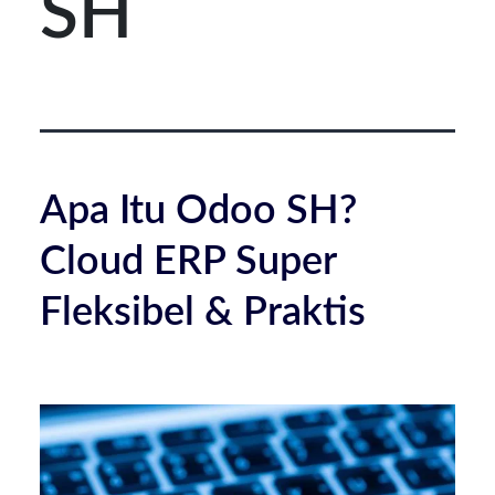
SH
Kontak
Apa Itu Odoo SH?
Cloud ERP Super
Fleksibel & Praktis