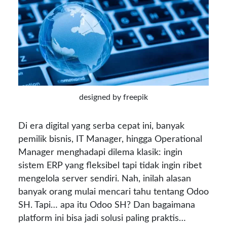
designed by freepik
Di era digital yang serba cepat ini, banyak
pemilik bisnis, IT Manager, hingga Operational
Manager menghadapi dilema klasik: ingin
sistem ERP yang fleksibel tapi tidak ingin ribet
mengelola server sendiri. Nah, inilah alasan
banyak orang mulai mencari tahu tentang Odoo
SH. Tapi… apa itu Odoo SH? Dan bagaimana
platform ini bisa jadi solusi paling praktis…