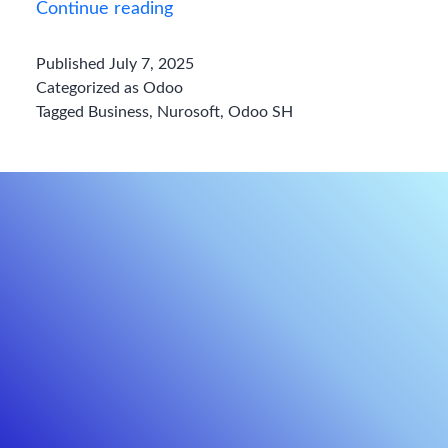
Apa
Continue reading
Itu
Odoo
Published
July 7, 2025
SH?
Categorized as
Odoo
Cloud
Tagged
Business
,
Nurosoft
,
Odoo SH
ERP
Super
Fleksibel
&
Praktis