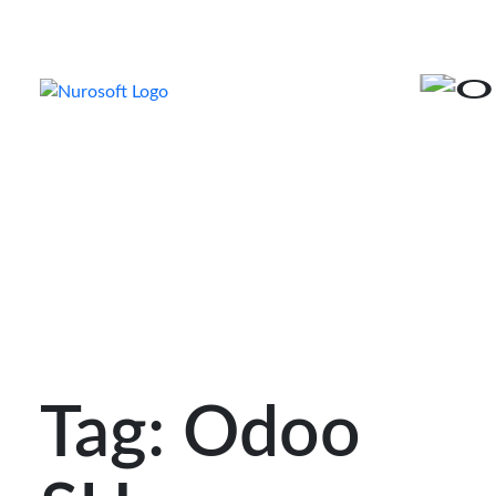
Skip
to
content
Beranda
Tentang
Odoo
Outsourcing IT
Portfolio
Tag:
Odoo
Blog
Karir