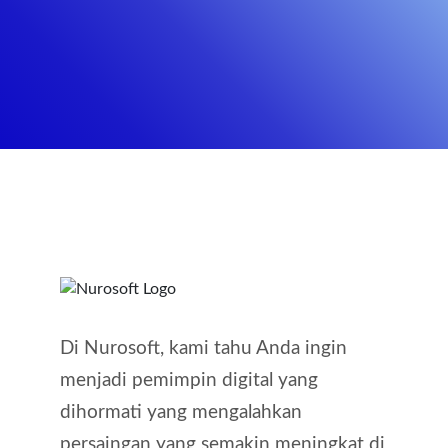
Di Nurosoft, kami tahu Anda ingin
menjadi pemimpin digital yang
dihormati yang mengalahkan
persaingan yang semakin meningkat di