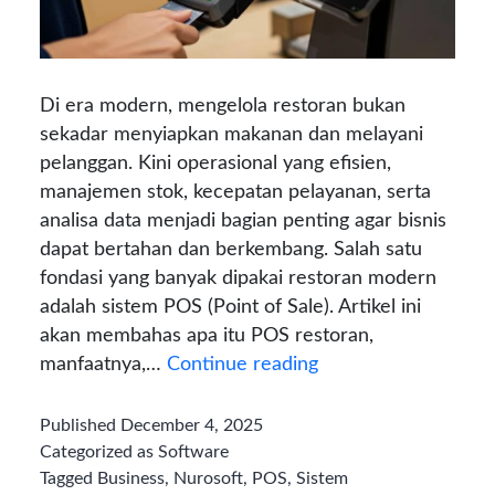
Di era modern, mengelola restoran bukan
sekadar menyiapkan makanan dan melayani
pelanggan. Kini operasional yang efisien,
manajemen stok, kecepatan pelayanan, serta
analisa data menjadi bagian penting agar bisnis
dapat bertahan dan berkembang. Salah satu
fondasi yang banyak dipakai restoran modern
adalah sistem POS (Point of Sale). Artikel ini
akan membahas apa itu POS restoran,
7
manfaatnya,…
Continue reading
Alasan
Mengapa
Published
December 4, 2025
Restoran
Categorized as
Software
Anda
Tagged
Business
,
Nurosoft
,
POS
,
Sistem