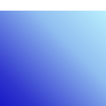
Butuh
Sistem
POS
Sekarang