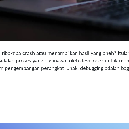
iba-tiba crash atau menampilkan hasil yang aneh? Itula
ing adalah proses yang digunakan oleh developer untuk 
lam pengembangan perangkat lunak, debugging adalah bag