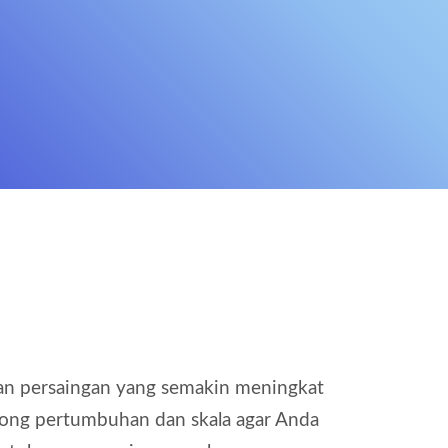
kan persaingan yang semakin meningkat
rong pertumbuhan dan skala agar Anda