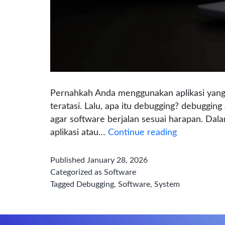
Pernahkah Anda menggunakan aplikasi yang t
teratasi. Lalu, apa itu debugging? debugg
agar software berjalan sesuai harapan. Da
Memahami
aplikasi atau…
Continue reading
Apa
Itu
Published
January 28, 2026
Debugging
Categorized as
Software
serta
Tagged
Debugging
,
Software
,
System
Peranannya
dalam
IT