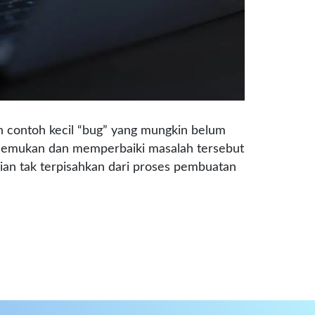
h contoh kecil “bug” yang mungkin belum
menemukan dan memperbaiki masalah tersebut
ian tak terpisahkan dari proses pembuatan