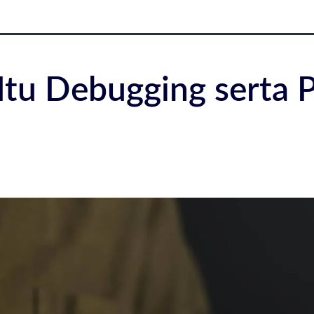
tu Debugging serta 