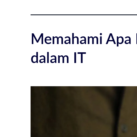
Memahami Apa I
dalam IT