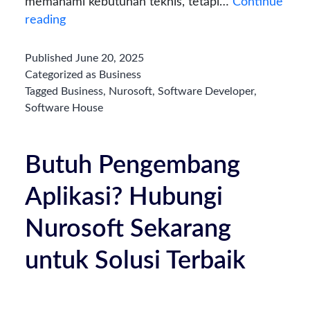
memahami kebutuhan teknis, tetapi…
Continue
Software
reading
Developer
di
Published
June 20, 2025
Surabaya:
Categorized as
Business
Rekomendasi
Tagged
Business
,
Nurosoft
,
Software Developer
,
Software House
Vendor
untuk
Anda
Butuh Pengembang
Aplikasi? Hubungi
Nurosoft Sekarang
untuk Solusi Terbaik