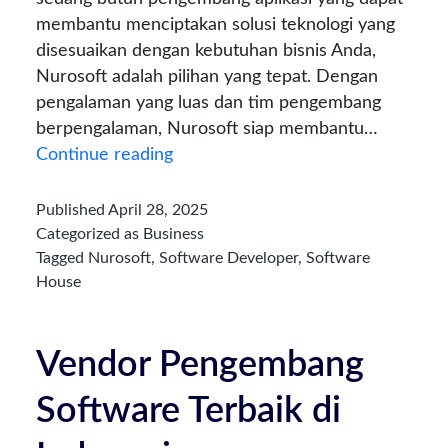
membantu menciptakan solusi teknologi yang
disesuaikan dengan kebutuhan bisnis Anda,
Nurosoft adalah pilihan yang tepat. Dengan
pengalaman yang luas dan tim pengembang
berpengalaman, Nurosoft siap membantu…
Butuh
Continue reading
Pengembang
Aplikasi?
Published
April 28, 2025
Hubungi
Categorized as
Business
Nurosoft
Tagged
Nurosoft
,
Software Developer
,
Software
House
Sekarang
untuk
Solusi
Vendor Pengembang
Terbaik
Software Terbaik di