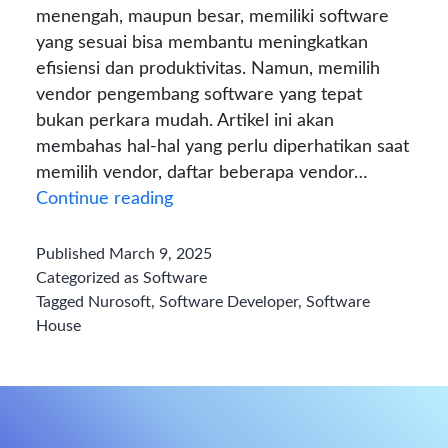
menengah, maupun besar, memiliki software
yang sesuai bisa membantu meningkatkan
efisiensi dan produktivitas. Namun, memilih
vendor pengembang software yang tepat
bukan perkara mudah. Artikel ini akan
membahas hal-hal yang perlu diperhatikan saat
memilih vendor, daftar beberapa vendor…
Vendor
Continue reading
Pengembang
Software
Published
March 9, 2025
Terbaik
Categorized as
Software
di
Tagged
Nurosoft
,
Software Developer
,
Software
House
Indonesia