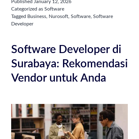
Developer:
Published
January 12, 2026
Peran,
Categorized as
Software
Tanggung
Tagged
Business
,
Nurosoft
,
Software
,
Software
Developer
Jawab,
Serta
Kemampuan
Software Developer di
yang
Perlu
Surabaya: Rekomendasi
Dimiliki
Vendor untuk Anda