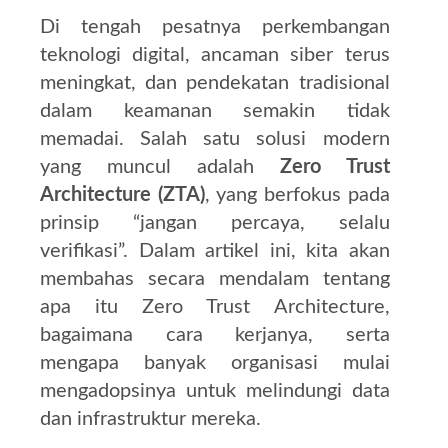
Di tengah pesatnya perkembangan
teknologi digital, ancaman siber terus
meningkat, dan pendekatan tradisional
dalam keamanan semakin tidak
memadai. Salah satu solusi modern
yang muncul adalah
Zero Trust
Architecture (ZTA)
, yang berfokus pada
prinsip “jangan percaya, selalu
verifikasi”. Dalam artikel ini, kita akan
membahas secara mendalam tentang
apa itu Zero Trust Architecture,
bagaimana cara kerjanya, serta
mengapa banyak organisasi mulai
mengadopsinya untuk melindungi data
dan infrastruktur mereka.