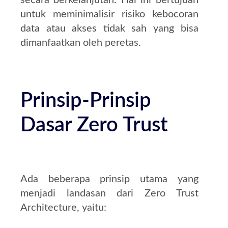
secara berkelanjutan. Hal ini bertujuan
untuk meminimalisir risiko kebocoran
data atau akses tidak sah yang bisa
dimanfaatkan oleh peretas.
Prinsip-Prinsip
Dasar Zero Trust
Ada beberapa prinsip utama yang
menjadi landasan dari Zero Trust
Architecture, yaitu: