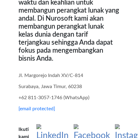
waktu dan keahlian untuk
membangun perangkat lunak yang
andal. Di Nurosoft kami akan
membangun perangkat lunak
kelas dunia dengan tarif
terjangkau sehingga Anda dapat
fokus pada mengembangkan
bisnis Anda.
Jl. Margorejo Indah XV/C-814
Surabaya, Jawa Timur, 60238
+62 811-3057-1746 (WhatsApp)
[email protected]
Ikuti
kami