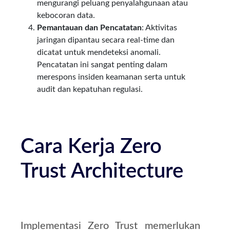
mengurangi peluang penyalahgunaan atau
kebocoran data.
Pemantauan dan Pencatatan
: Aktivitas
jaringan dipantau secara real-time dan
dicatat untuk mendeteksi anomali.
Pencatatan ini sangat penting dalam
merespons insiden keamanan serta untuk
audit dan kepatuhan regulasi.
Cara Kerja Zero
Trust Architecture
Implementasi Zero Trust memerlukan