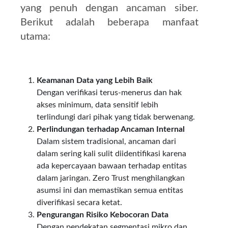
yang penuh dengan ancaman siber.
Berikut adalah beberapa manfaat
utama:
Keamanan Data yang Lebih Baik
Dengan verifikasi terus-menerus dan hak
akses minimum, data sensitif lebih
terlindungi dari pihak yang tidak berwenang.
Perlindungan terhadap Ancaman Internal
Dalam sistem tradisional, ancaman dari
dalam sering kali sulit diidentifikasi karena
ada kepercayaan bawaan terhadap entitas
dalam jaringan. Zero Trust menghilangkan
asumsi ini dan memastikan semua entitas
diverifikasi secara ketat.
Pengurangan Risiko Kebocoran Data
Dengan pendekatan segmentasi mikro dan