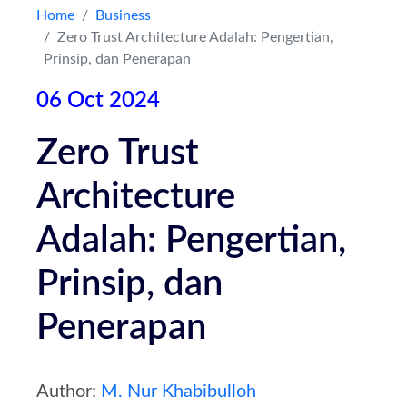
Home
Business
Zero Trust Architecture Adalah: Pengertian,
Kontak
Prinsip, dan Penerapan
06 Oct 2024
Zero Trust
Architecture
Adalah: Pengertian,
Prinsip, dan
Penerapan
Author:
M. Nur Khabibulloh