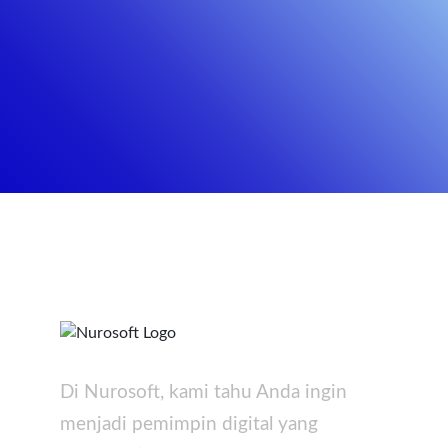
Di Nurosoft, kami tahu Anda ingin
menjadi pemimpin digital yang