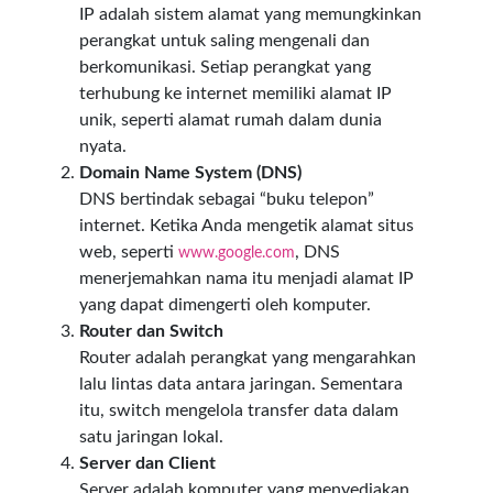
IP adalah sistem alamat yang memungkinkan
perangkat untuk saling mengenali dan
berkomunikasi. Setiap perangkat yang
terhubung ke internet memiliki alamat IP
unik, seperti alamat rumah dalam dunia
nyata.
Domain Name System (DNS)
DNS bertindak sebagai “buku telepon”
internet. Ketika Anda mengetik alamat situs
web, seperti
, DNS
www.google.com
menerjemahkan nama itu menjadi alamat IP
yang dapat dimengerti oleh komputer.
Router dan Switch
Router adalah perangkat yang mengarahkan
lalu lintas data antara jaringan. Sementara
itu, switch mengelola transfer data dalam
satu jaringan lokal.
Server dan Client
Server adalah komputer yang menyediakan