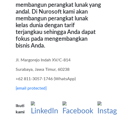
membangun perangkat lunak yang
andal. Di Nurosoft kami akan
membangun perangkat lunak
kelas dunia dengan tarif
terjangkau sehingga Anda dapat
fokus pada mengembangkan
bisnis Anda.
Jl. Margorejo Indah XV/C-814
Surabaya, Jawa Timur, 60238
+62 811-3057-1746 (WhatsApp)
[email protected]
Ikuti
kami