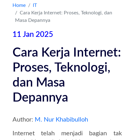
Home
IT
Cara Kerja Internet: Proses, Teknologi, dan
Kontak
Masa Depannya
11 Jan 2025
Cara Kerja Internet:
Proses, Teknologi,
dan Masa
Depannya
Author:
M. Nur Khabibulloh
Internet telah menjadi bagian tak