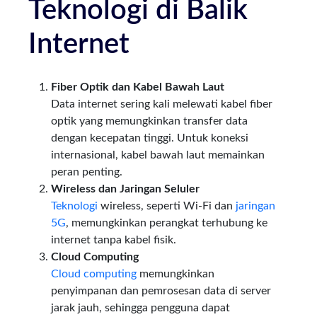
Teknologi di Balik
Internet
Fiber Optik dan Kabel Bawah Laut
Data internet sering kali melewati kabel fiber
optik yang memungkinkan transfer data
dengan kecepatan tinggi. Untuk koneksi
internasional, kabel bawah laut memainkan
peran penting.
Wireless dan Jaringan Seluler
Teknologi
wireless, seperti Wi-Fi dan
jaringan
5G
, memungkinkan perangkat terhubung ke
internet tanpa kabel fisik.
Cloud Computing
Cloud computing
memungkinkan
penyimpanan dan pemrosesan data di server
jarak jauh, sehingga pengguna dapat