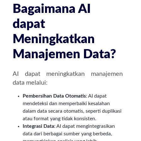
Bagaimana AI
dapat
Meningkatkan
Manajemen Data?
AI dapat meningkatkan manajemen
data melalui:
Pembersihan Data Otomatis
: AI dapat
mendeteksi dan memperbaiki kesalahan
dalam data secara otomatis, seperti duplikasi
atau format yang tidak konsisten.
Integrasi Data
: AI dapat mengintegrasikan
data dari berbagai sumber yang berbeda,