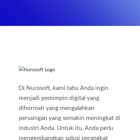
Di Nurosoft, kami tahu Anda ingin
menjadi pemimpin digital yang
dihormati yang mengalahkan
persaingan yang semakin meningkat di
industri Anda. Untuk itu, Anda perlu
mengembangkan solusi perangkat