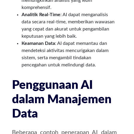
memungkinkan analisis yang lebih
komprehensif.
Analitik Real-Time
: AI dapat menganalisis
data secara real-time, memberikan wawasan
yang cepat dan akurat untuk pengambilan
keputusan yang lebih baik.
Keamanan Data
: AI dapat memantau dan
mendeteksi aktivitas mencurigakan dalam
sistem, serta mengambil tindakan
pencegahan untuk melindungi data.
Penggunaan AI
dalam Manajemen
Data
Beberapa contoh penerapan AI dalam