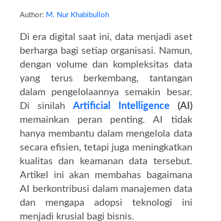
Author:
M. Nur Khabibulloh
Di era digital saat ini, data menjadi aset
berharga bagi setiap organisasi. Namun,
dengan volume dan kompleksitas data
yang terus berkembang, tantangan
dalam pengelolaannya semakin besar.
Di sinilah
Artificial Intelligence
(AI)
memainkan peran penting. AI tidak
hanya membantu dalam mengelola data
secara efisien, tetapi juga meningkatkan
kualitas dan keamanan data tersebut.
Artikel ini akan membahas bagaimana
AI berkontribusi dalam manajemen data
dan mengapa adopsi teknologi ini
menjadi krusial bagi bisnis.