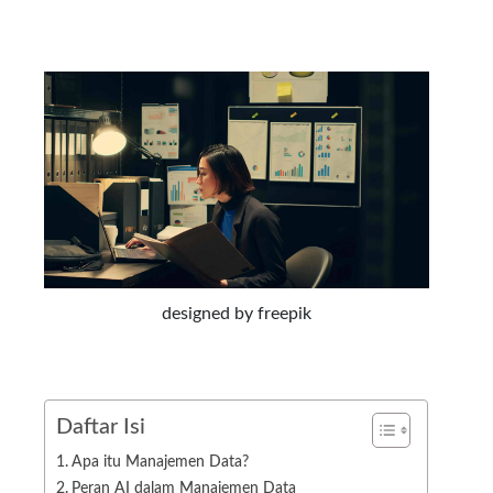
designed by freepik
Daftar Isi
Apa itu Manajemen Data?
Peran AI dalam Manajemen Data