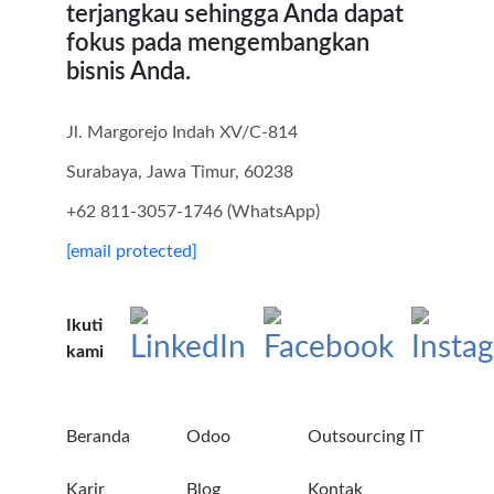
terjangkau sehingga Anda dapat
fokus pada mengembangkan
bisnis Anda.
Jl. Margorejo Indah XV/C-814
Surabaya, Jawa Timur, 60238
+62 811-3057-1746 (WhatsApp)
[email protected]
Ikuti
kami
Beranda
Odoo
Outsourcing IT
Karir
Blog
Kontak