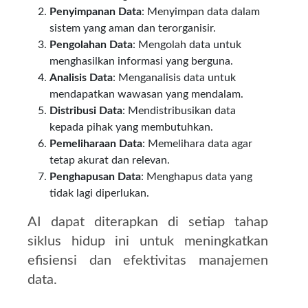
Penyimpanan Data
: Menyimpan data dalam
sistem yang aman dan terorganisir.
Pengolahan Data
: Mengolah data untuk
menghasilkan informasi yang berguna.
Analisis Data
: Menganalisis data untuk
mendapatkan wawasan yang mendalam.
Distribusi Data
: Mendistribusikan data
kepada pihak yang membutuhkan.
Pemeliharaan Data
: Memelihara data agar
tetap akurat dan relevan.
Penghapusan Data
: Menghapus data yang
tidak lagi diperlukan.
AI dapat diterapkan di setiap tahap
siklus hidup ini untuk meningkatkan
efisiensi dan efektivitas manajemen
data.